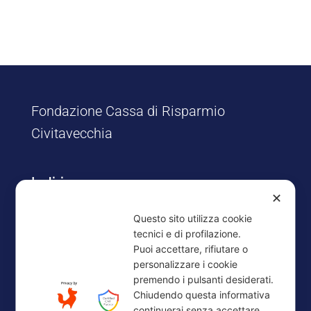
Fondazione Cassa di Risparmio
Civitavecchia
Indirizzo
✕
Via Risorgimento, 8/12
Questo sito utilizza cookie
00053 Civitavecchia (RM)
tecnici e di profilazione.
Puoi accettare, rifiutare o
Contatti
personalizzare i cookie
premendo i pulsanti desiderati.
Tel. 0766.25172
Chiudendo questa informativa
Fax: 0766.30610
continuerai senza accettare.