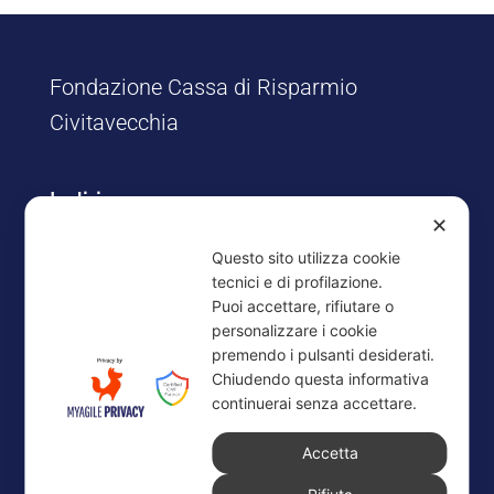
Fondazione Cassa di Risparmio
Civitavecchia
Indirizzo
✕
Via Risorgimento, 8/12
Questo sito utilizza cookie
00053 Civitavecchia (RM)
tecnici e di profilazione.
Puoi accettare, rifiutare o
Contatti
personalizzare i cookie
premendo i pulsanti desiderati.
Tel. 0766.25172
Chiudendo questa informativa
Fax: 0766.30610
continuerai senza accettare.
E-mail: segreteriapresidenza@fondazionecariciv.it
Accetta