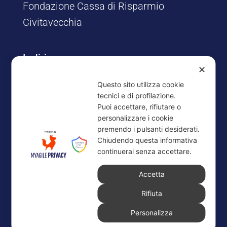
Fondazione Cassa di Risparmio
Civitavecchia
Indirizzo
✕
Via Risorgimento, 8/12
Questo sito utilizza cookie
00053 Civitavecchia (RM)
tecnici e di profilazione.
Puoi accettare, rifiutare o
Contatti
personalizzare i cookie
premendo i pulsanti desiderati.
Tel. 0766.25172
Chiudendo questa informativa
Fax: 0766.30610
continuerai senza accettare.
E-mail: segreteriapresidenza@fondazionecariciv.it
Accetta
Privacy Policy
Cookie Policy
Rifiuta
Copyright © 2026 all rights reserved
Personalizza