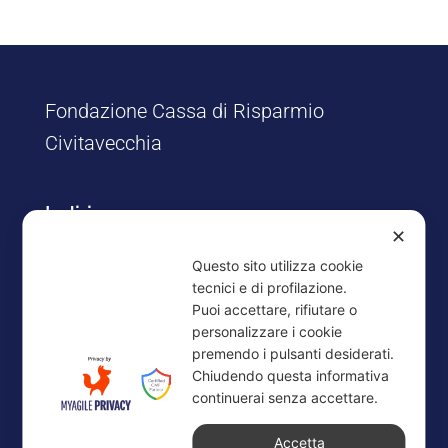
Fondazione Cassa di Risparmio
Civitavecchia
Indirizzo
✕
Via Risorgimento, 8/12
Questo sito utilizza cookie
00053 Civitavecchia (RM)
tecnici e di profilazione.
Puoi accettare, rifiutare o
Contatti
personalizzare i cookie
premendo i pulsanti desiderati.
Tel. 0766.25172
Chiudendo questa informativa
Fax: 0766.30610
continuerai senza accettare.
E-mail: segreteriapresidenza@fondazionecariciv.it
Accetta