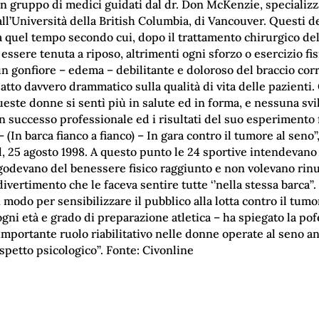
un gruppo di medici guidati dal dr. Don McKenzie, specializz
all’Università della British Columbia, di Vancouver. Questi d
a quel tempo secondo cui, dopo il trattamento chirurgico del
essere tenuta a riposo, altrimenti ogni sforzo o esercizio fi
un gonfiore – edema – debilitante e doloroso del braccio cor
patto davvero drammatico sulla qualità di vita delle pazienti
este donne si sentì più in salute ed in forma, e nessuna sv
n successo professionale ed i risultati del suo esperimento 
 – (In barca fianco a fianco) – In gara contro il tumore al seno’
, 25 agosto 1998. A questo punto le 24 sportive intendevano
), godevano del benessere fisico raggiunto e non volevano rin
ivertimento che le faceva sentire tutte ‘’nella stessa barca’’.
modo per sensibilizzare il pubblico alla lotta contro il tumor
ogni età e grado di preparazione atletica – ha spiegato la po
mportante ruolo riabilitativo nelle donne operate al seno a
aspetto psicologico’’. Fonte: Civonline