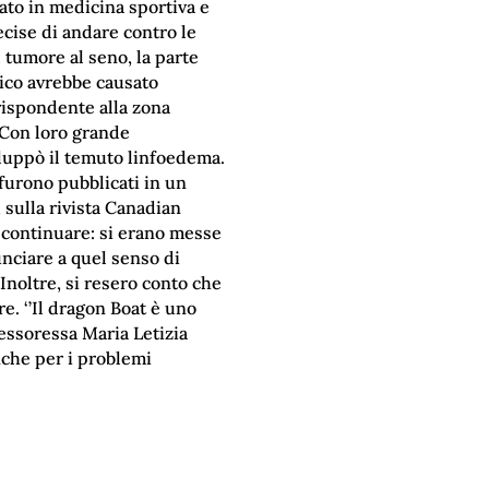
ato in medicina sportiva e
ecise di andare contro le
 tumore al seno, la parte
sico avrebbe causato
rispondente alla zona
. Con loro grande
iluppò il temuto linfoedema.
furono pubblicati in un
’, sulla rivista Canadian
 continuare: si erano messe
unciare a quel senso di
 Inoltre, si resero conto che
e. ‘’Il dragon Boat è uno
fessoressa Maria Letizia
nche per i problemi