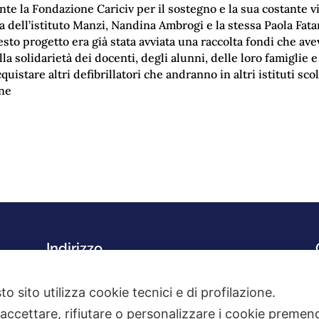
te la Fondazione Cariciv per il sostegno e la sua costante vi
a dell’istituto Manzi, Nandina Ambrogi e la stessa Paola Fat
sto progetto era già stata avviata una raccolta fondi che ave
lla solidarietà dei docenti, degli alunni, delle loro famiglie e
quistare altri defibrillatori che andranno in altri istituti scol
ine
Indirizzo
Via Risorgimento, 8/12
00053 Civitavecchia (RM)
o sito utilizza cookie tecnici e di profilazione.
 accettare, rifiutare o personalizzare i cookie premend