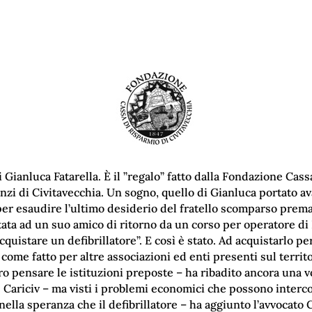
 Gianluca Fatarella. È il ”regalo” fatto dalla Fondazione Cass
anzi di Civitavecchia. Un sogno, quello di Gianluca portato ava
 per esaudire l’ultimo desiderio del fratello scomparso prem
stata ad un suo amico di ritorno da un corso per operatore di
quistare un defibrillatore”. E così è stato. Ad acquistarlo per
ome fatto per altre associazioni ed enti presenti sul territo
o pensare le istituzioni preposte – ha ribadito ancora una v
 Cariciv – ma visti i problemi economici che possono intercor
”nella speranza che il defibrillatore – ha aggiunto l’avvocato 