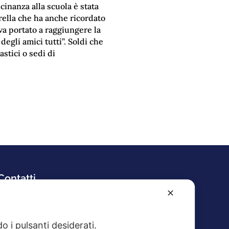
cinanza alla scuola è stata
arella che ha anche ricordato
va portato a raggiungere la
 degli amici tutti”. Soldi che
astici o sedi di
Contatti
✕
Tel. 0766.25172
Fax: 0766.30610
E-mail:
o i pulsanti desiderati.