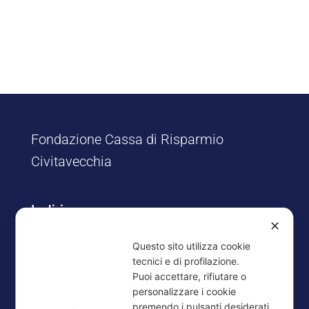
Fondazione Cassa di Risparmio
Civitavecchia
Indirizzo
✕
Via Risorgimento, 8/12
Questo sito utilizza cookie
00053 Civitavecchia (RM)
tecnici e di profilazione.
Puoi accettare, rifiutare o
Contatti
personalizzare i cookie
premendo i pulsanti desiderati.