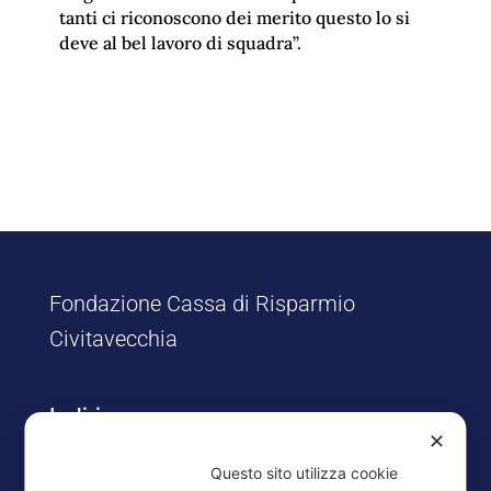
tanti ci riconoscono dei merito questo lo si
deve al bel lavoro di squadra”.
Fondazione Cassa di Risparmio
Civitavecchia
Indirizzo
✕
Via Risorgimento, 8/12
Questo sito utilizza cookie
00053 Civitavecchia (RM)